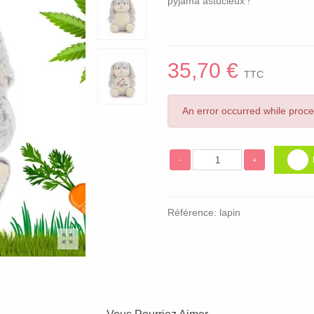
pyjama astucieux !
35,70 €
TTC
An error occurred while proc
-
+
Référence:
lapin