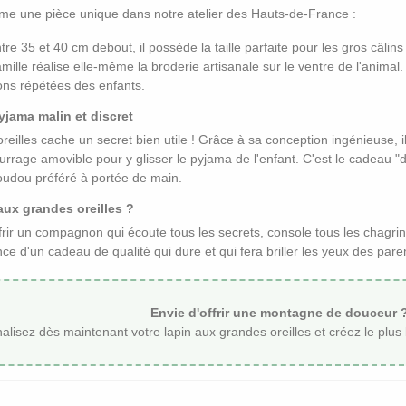
mme une pièce unique dans notre atelier des Hauts-de-France :
e 35 et 40 cm debout, il possède la taille parfaite pour les gros câlins 
ille réalise elle-même la broderie artisanale sur le ventre de l'animal
ons répétées des enfants.
yjama malin et discret
oreilles cache un secret bien utile ! Grâce à sa conception ingénieuse, 
mbourrage amovible pour y glisser le pyjama de l'enfant. C'est le cadeau
oudou préféré à portée de main.
aux grandes oreilles ?
 offrir un compagnon qui écoute tous les secrets, console tous les chag
nce d'un cadeau de qualité qui dure et qui fera briller les yeux des pa
Envie d'offrir une montagne de douceur 
alisez dès maintenant votre lapin aux grandes oreilles et créez le plu