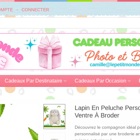
OMPTE
CONNECTER
Cadeaux Par Destinataire
Cadeaux Par Occasion
Lapin En Peluche Perso
Ventre À Broder
Découvrez le compagnon idéal pou
personnalisé par une broderie a