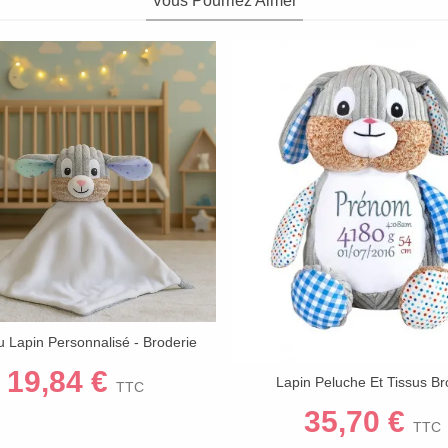
Vous Pourriez Aimer
 Lapin Personnalisé - Broderie
Afficher Plus
Prénom Au Choix
19,84 €
Lapin Peluche Et Tissus B
Afficher Plus
TTC
35,70 €
TTC