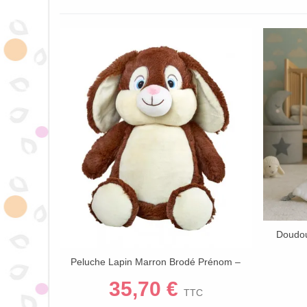
Doudou
Peluche Lapin Marron Brodé Prénom –
Afficher Plus
Range-Pyjama, Fabrication Artisanale
35,70 €
TTC