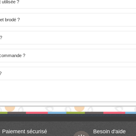
utilisée ?
et brodé ?
 ?
je commande ?
?
Paiement sécurisé
Besoin d'aide