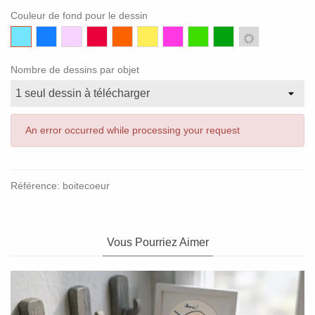
Couleur de fond pour le dessin
Bleu
Bleu
Rose
Rouge
Orange
Jaune
Violet
Vert
Vert
Gris
ciel
foncé
clair
clair
fonce
Nombre de dessins par objet
An error occurred while processing your request
Référence:
boitecoeur
Vous Pourriez Aimer