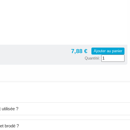
7,88 €
Ajouter au panier
Quantité:
utilisée ?
et brodé ?