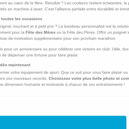
ement au cœur de la fibre. Résultat ? Les couleurs restent éclatantes, 
s en machine à laver. C'est l'alliance parfaite entre durabilité et émot
 toutes les occasions
inal, touchant et à petit prix ? Le bandeau personnalisé est la solution
amment pour la
Fête des Mères
ou la Fête des Pères. Offrir un poigne
une dose de motivation supplémentaire pour son prochain marathon.
ix pour un anniversaire ou pour célébrer une victoire en club. Utile, d
 de dépenser une fortune pour faire plaisir.
 dès maintenant
ormer votre équipement de sport. Que ce soit pour vous faire plaisir o
ers vos nouveaux records.
Choisissez votre plus belle photo et c
e dimension humaine et motivante à chacun de vos entraînements !