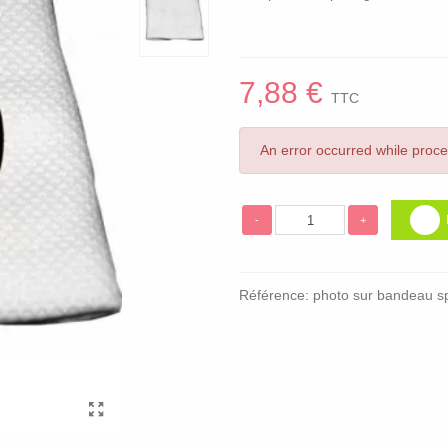
7,88 €
TTC
An error occurred while proc
-
+
Référence:
photo sur bandeau s