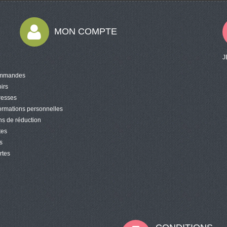
MON COMPTE
J
mmandes
irs
resses
ormations personnelles
s de réduction
tes
s
rtes