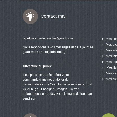
Contact mail
lepetitmondedecamille@gmail.com
Mes co
Mes avo
Nous répondons à vos messages dans la journée
Mes ad
(sauf week end et jours fériés)
Mes inf
Mes bon
Ouverture au public
Mes lis
Mes avi
Il est possible de récupérer votre
Mes ale
commande dans notre atelier de
personnalisation à Cuinchy, route nationale, 3 bd
victor hugo - Enseigne : Imag'in - Retrait
uniquement sur rendez vous le matin du lundi au
vendredi