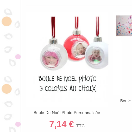
Boule
Enfant
Boule De Noël Photo Personnalisée
Afficher Plus
Flocons (Diam. 8 Cm) | Décoration Sapin
7,14 €
3 Coloris
TTC