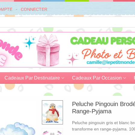
OMPTE
CONNECTER
Cadeaux Par Destinataire
Cadeaux Par Occasion
Peluche Pingouin Brodé
Range-Pyjama
Peluche pingouin gris et blanc 
transforme en range-pyjama. 10