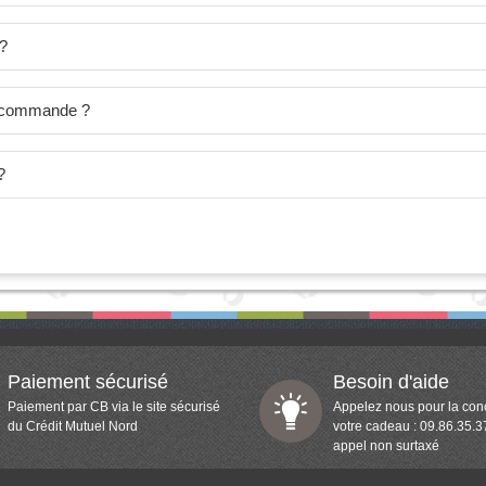
 ?
je commande ?
?
Paiement sécurisé
Besoin d'aide
Paiement par CB via le site sécurisé
Appelez nous pour la con
du Crédit Mutuel Nord
votre cadeau : 09.86.35.3
appel non surtaxé