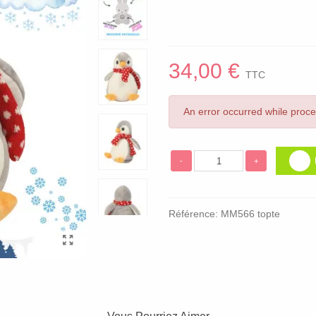
34,00 €
TTC
An error occurred while proc
-
+
Référence:
MM566 topte