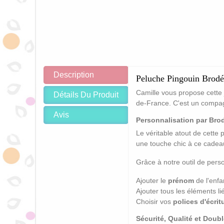
Description
Peluche Pingouin Brod
Camille vous propose cette 
Détails Du Produit
de-France. C'est un compagn
Avis
Personnalisation par Brod
Le véritable atout de cette
une touche chic à ce cadea
Grâce à notre outil de perso
Ajouter le
prénom
de l'enfa
Ajouter tous les éléments l
Choisir vos
polices d'écrit
Sécurité, Qualité et Doub