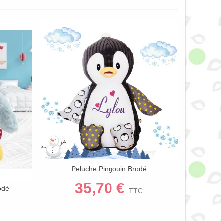
Peluche Pingouin Brodé
Afficher Plus
35,70 €
odé
TTC