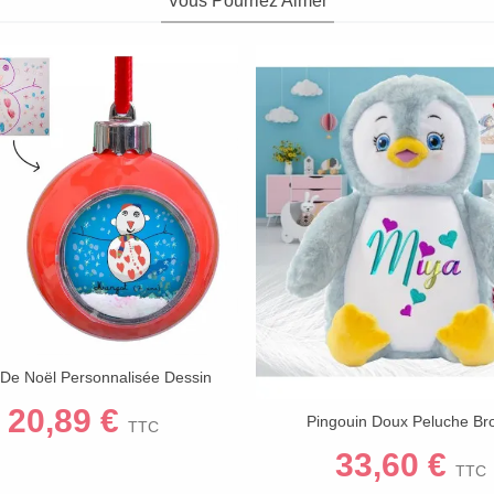
Vous Pourriez Aimer
 De Noël Personnalisée Dessin
Afficher Plus
 | Décoration Sapin Flocons | 3
20,89 €
Pingouin Doux Peluche Br
Afficher Plus
Coloris (8 Cm)
TTC
33,60 €
TTC