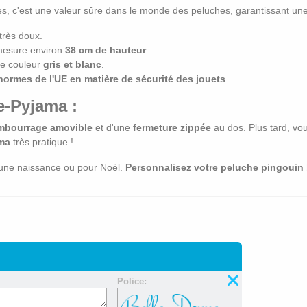
es, c'est une valeur sûre dans le monde des peluches, garantissant un
très doux.
mesure environ
38 cm de hauteur
.
de couleur
gris et blanc
.
normes de l'UE en matière de sécurité des jouets
.
-Pyjama :
mbourrage amovible
et d'une
fermeture zippée
au dos. Plus tard, vou
ma
très pratique !
 une naissance ou pour Noël.
Personnalisez votre peluche pingouin
Police: