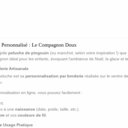
é Personnalisé : Le Compagnon Doux
jolie
peluche de pingouin
(ou manchot, selon votre inspiration !) que
on idéal pour les enfants, évoquant l'ambiance de Noël, la glace et le
erie Artisanale
 peluche est sa
personnalisation par broderie
réalisée sur le ventre de
u.
nnalisation en ligne, vous pouvez facilement :
nt.
iés à une
naissance
(date, poids, taille, etc.).
ure
et vos
couleurs de fil
.
le Usage Pratique