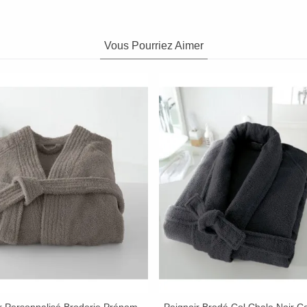
Vous Pourriez Aimer
r Personnalisé Broderie Prénom
Peignoir Brodé Col Chale Noir C
Afficher Plus
Afficher Plus