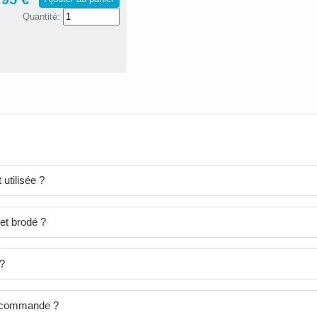
Quantité:
utilisée ?
et brodé ?
 ?
je commande ?