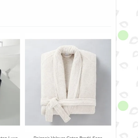
oton Luxe
Peignoir Velours Coton Brodé Sans
Afficher Plus