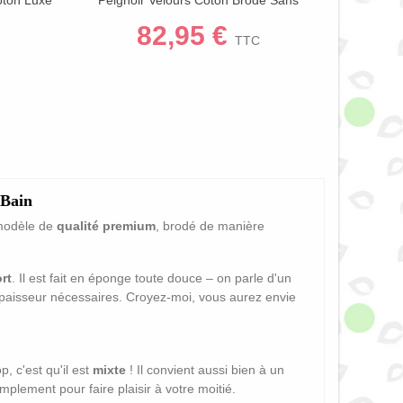
Capuche 450g
82,95 €
TTC
 Bain
modèle de
qualité premium
,
brodé de manière
rt
.
Il est fait en éponge toute douce – on parle d'un
épaisseur nécessaires.
Croyez-moi,
vous aurez envie
op,
c'est qu'il est
mixte
!
Il convient aussi bien à un
mplement pour faire plaisir à votre moitié.