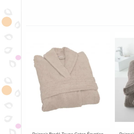
Peignoir Brodé Taupe Coton Égyptien
Peignoi
Afficher Plus