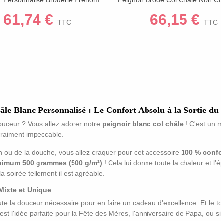
and Choix Couleurs Coton
Personnalisé Cadeau
61,74 €
66,15 €
TTC
TTC
le Blanc Personnalisé : Le Confort Absolu à la Sortie du
ouceur ?
Vous allez adorer notre
peignoir blanc col châle
!
C'est un 
 vraiment impeccable.
n ou de la douche,
vous allez craquer pour cet accessoire
100 % confo
nimum 500 grammes (500 g/m²)
!
Cela lui donne toute la chaleur et l'
a soirée tellement il est agréable.
Mixte et Unique
ute la douceur nécessaire pour en faire un cadeau d'excellence.
Et le t
est l'idée parfaite pour la Fête des Mères,
l'anniversaire de Papa,
ou si