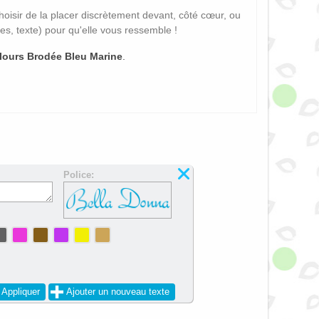
isir de la placer discrètement devant,
côté cœur,
ou
les,
texte) pour qu'elle vous ressemble !
elours Brodée Bleu Marine
.
Police:
Appliquer
Ajouter un nouveau texte