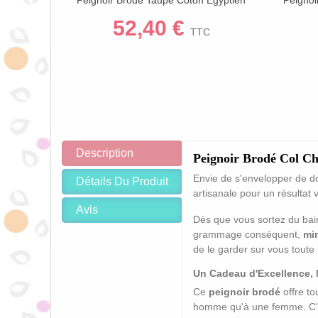
Personnalisé Prénom Fabrication
Gr
52,40 €
Française
TTC
Description
Peignoir Brodé Col Châ
Envie de s'envelopper de d
Détails Du Produit
artisanale pour un résultat
Avis
Dès que vous sortez du bai
grammage conséquent,
mi
de le garder sur vous toute l
Un Cadeau d'Excellence, 
Ce
peignoir brodé
offre to
homme qu'à une femme.
C'