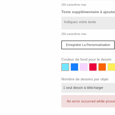
250 caractères max
Texte supplémentaire à ajouter
250 caractères max
Enregistrer La Personnalisation
Couleur de fond pour le dessin
Bleu
Bleu
Rose
Rouge
Orange
Jau
ciel
foncé
clair
Nombre de dessins par objet
An error occurred while proc