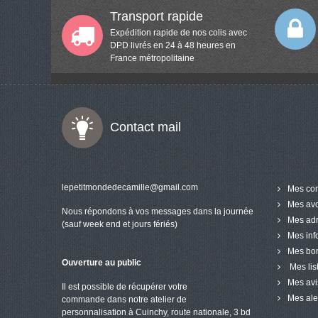
Transport rapide
Expédition rapide de nos colis avec
DPD livrés en 24 à 48 heures en
France métropolitaine
Contact mail
lepetitmondedecamille@gmail.com
Mes co
Mes avo
Nous répondons à vos messages dans la journée
Mes ad
(sauf week end et jours fériés)
Mes inf
Mes bon
Ouverture au public
Mes lis
Mes avi
Il est possible de récupérer votre
Mes ale
commande dans notre atelier de
personnalisation à Cuinchy, route nationale, 3 bd