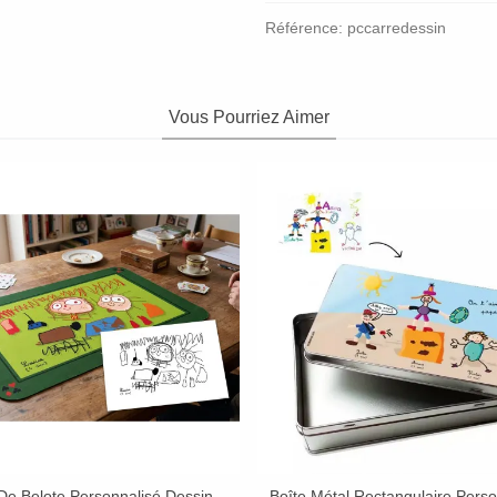
Référence:
pccarredessin
Vous Pourriez Aimer
De Belote Personnalisé Dessin
Boîte Métal Rectangulaire Pers
Afficher Plus
Afficher Plus