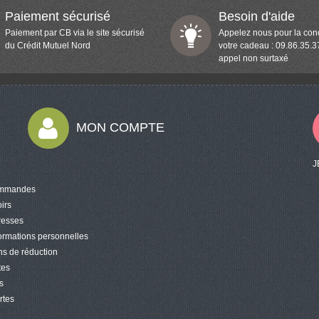
Paiement sécurisé
Besoin d'aide
Paiement par CB via le site sécurisé
Appelez nous pour la con
du Crédit Mutuel Nord
votre cadeau : 09.86.35.3
appel non surtaxé
MON COMPTE
J
mmandes
irs
resses
ormations personnelles
s de réduction
tes
s
rtes