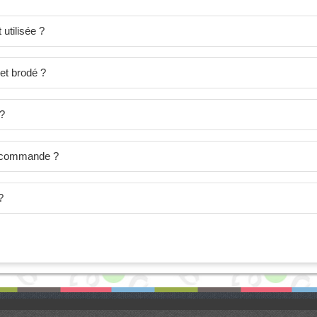
utilisée ?
et brodé ?
 ?
je commande ?
?