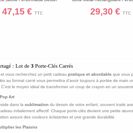
t - 40x60 Cm - Cadeau Grand-
Dessin Enfant | Boîte À Sucre
47,15 €
29,30 €
Parents
Cadeau Fête Des Père
TTC
TTC
rtagé : Lot de
3
Porte-Clés Carrés
et vous recherchez un petit cadeau
pratique et abordable
que vous p
lés au format carré vous permettra d'avoir toujours à portée de main un
. C'est le moyen idéal de transformer un coup de crayon en un souvenir
Pop Art
réside dans la
sublimation
du dessin de votre enfant, souvent traité av
adeau initialement affectif. Chaque porte-clés devient une petite œuvre d
ation assure des couleurs éclatantes et une grande durabilité.
iplier les Plaisirs