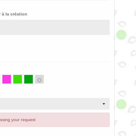
 à la création
ne
Violet
Vert
Vert
Gris
clair
fonce
essing your request