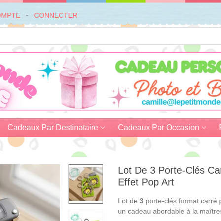
OMPTE
CONNECTER
Cadeaux Par Destinataire
Cadeaux Par Occasion
Lot De 3 Porte-Clés Ca
Effet Pop Art
Lot de
3
porte-clés format carré 
un cadeau abordable à la maîtres