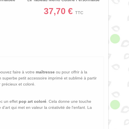
/Trésor
Avec Le Dessin De Votre Enfant
37,70 €
s
TTC
ouvez faire à votre
maîtresse
ou pour offrir à la
 superbe petit accessoire imprimé et sublimé à partir
 précieux et coloré.
ec un effet
pop art coloré
. Cela donne une touche
'art qui met en valeur la créativité de l'enfant. La