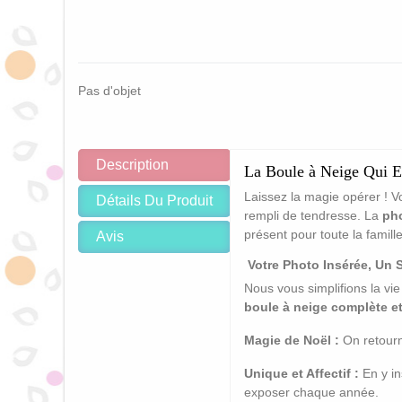
Pas d'objet
Description
La Boule à Neige Qui E
Laissez la magie opérer ! Vo
Détails Du Produit
rempli de tendresse. La
pho
présent pour toute la famil
Avis
Votre Photo Insérée, Un 
Nous vous simplifions la vi
boule à neige complète e
Magie de Noël :
On retourne
Unique et Affectif :
En y in
exposer chaque année.