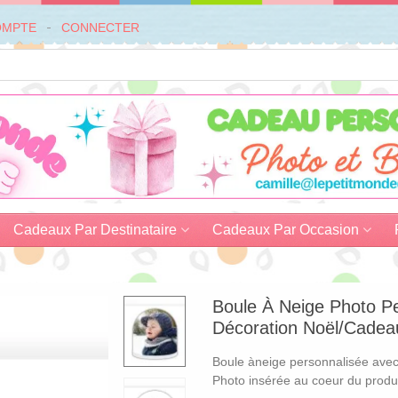
OMPTE
CONNECTER
Cadeaux Par Destinataire
Cadeaux Par Occasion
Boule À Neige Photo Pe
Décoration Noël/Cadea
Boule àneige personnalisée avec 
Photo insérée au coeur du produi