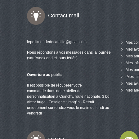
Contact mail
lepetitmondedecamille@gmail.com
Mes co
Mes avo
Nous répondons à vos messages dans la journée
Mes ad
(sauf week end et jours fériés)
Mes inf
Mes bon
Ouverture au public
Mes lis
Mes avi
Il est possible de récupérer votre
Mes ale
commande dans notre atelier de
personnalisation à Cuinchy, route nationale, 3 bd
victor hugo - Enseigne : Imag'in - Retrait
uniquement sur rendez vous le matin du lundi au
vendredi