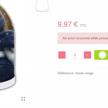
9,97 €
TTC
An error occurred while proc
-
+
Référence:
boule-neige