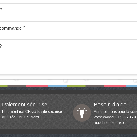
 ?
je commande ?
?
Paiement sécurisé
Besoin d'aide
Paiement par CB via le site sécurisé
Appelez nous pour la con
du Crédit Mutuel Nord
votre cadeau : 09.86.35.3
appel non surtaxé