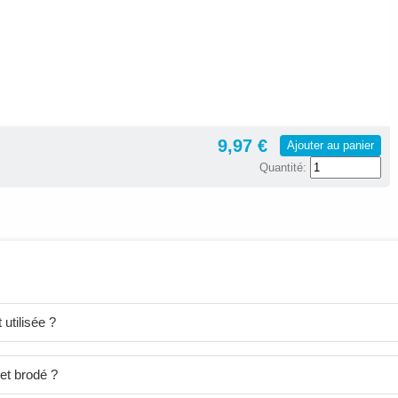
9,97 €
Ajouter au panier
Quantité:
utilisée ?
et brodé ?