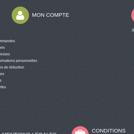
MON COMPTE
J
mmandes
irs
resses
ormations personnelles
s de réduction
tes
s
rtes
CONDITIONS