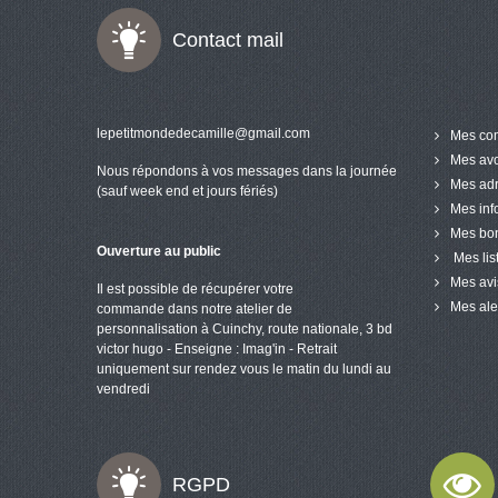
Contact mail
lepetitmondedecamille@gmail.com
Mes co
Mes avo
Nous répondons à vos messages dans la journée
Mes ad
(sauf week end et jours fériés)
Mes inf
Mes bon
Ouverture au public
Mes lis
Mes avi
Il est possible de récupérer votre
Mes ale
commande dans notre atelier de
personnalisation à Cuinchy, route nationale, 3 bd
victor hugo - Enseigne : Imag'in - Retrait
uniquement sur rendez vous le matin du lundi au
vendredi
RGPD