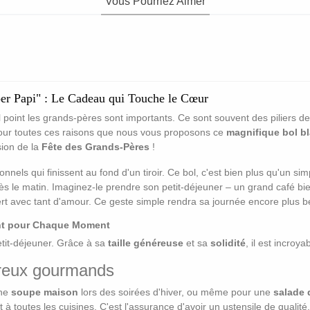
Vous Pourriez Aimer
r Papi" : Le Cadeau qui Touche le Cœur
 point les grands-pères sont importants. Ce sont souvent des piliers de 
our toutes ces raisons que nous vous proposons ce
magnifique bol b
sion de la
Fête des Grands-Pères
!
nels qui finissent au fond d'un tiroir. Ce bol, c'est bien plus qu'un si
 le matin. Imaginez-le prendre son petit-déjeuner – un grand café bie
fert avec tant d'amour. Ce geste simple rendra sa journée encore plus be
t pour Chaque Moment
etit-déjeuner. Grâce à sa
taille généreuse
et sa
solidité
, il est incroy
creux gourmands
nne
soupe maison
lors des soirées d'hiver, ou même pour une
salade d
à toutes les cuisines. C'est l'assurance d'avoir un ustensile de qualité,