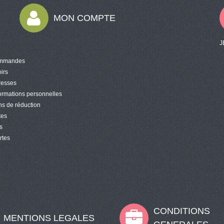
MON COMPTE
J
mmandes
irs
resses
ormations personnelles
s de réduction
tes
s
rtes
CONDITIONS
MENTIONS LEGALES