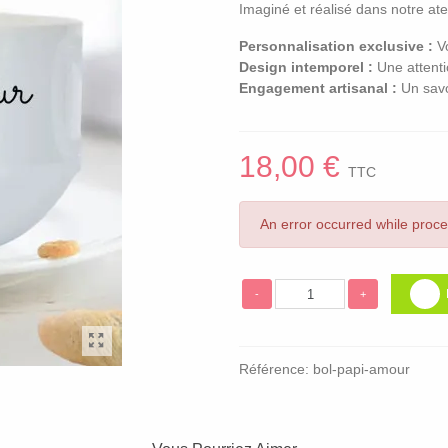
Imaginé et réalisé dans notre atel
Personnalisation exclusive :
Vo
Design intemporel :
Une attenti
Engagement artisanal :
Un savo
18,00 €
TTC
An error occurred while proc
-
+
Référence:
bol-papi-amour