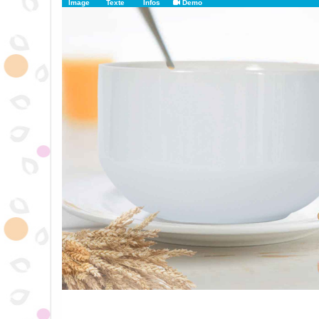
Image
Texte
Infos
Demo