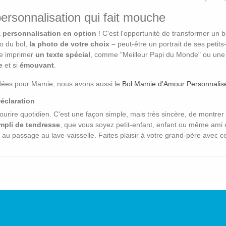
personnalisation qui fait mouche
a
personnalisation en option
! C'est l'opportunité de transformer un 
so du bol,
la photo de votre choix
– peut-être un portrait de ses petit
ire imprimer
un texte spécial
, comme "Meilleur Papi du Monde" ou une d
e
et si
émouvant
.
idées pour Mamie, nous avons aussi le
Bol Mamie d'Amour Personnalis
éclaration
un sourire quotidien. C'est une façon simple, mais très sincère, de montre
rempli de tendresse
, que vous soyez petit-enfant, enfant ou même ami de
 au passage au lave-vaisselle. Faites plaisir à votre grand-père avec ce