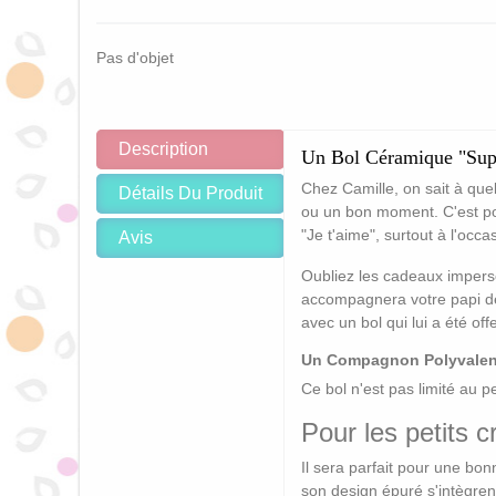
Pas d'objet
Description
Un Bol Céramique "Supe
Chez Camille, on sait à quel
Détails Du Produit
ou un bon moment. C'est p
"Je t'aime", surtout à l'occa
Avis
Oubliez les cadeaux imperson
accompagnera votre papi dès
avec un bol qui lui a été of
Un Compagnon Polyvalen
Ce bol n'est pas limité au p
Pour les petits 
Il sera parfait pour une bo
son design épuré s'intègrent 