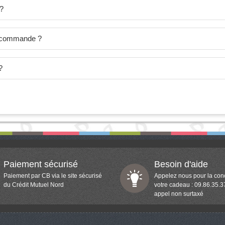
 ?
je commande ?
?
Paiement sécurisé
Besoin d'aide
Paiement par CB via le site sécurisé
Appelez nous pour la con
du Crédit Mutuel Nord
votre cadeau : 09.86.35.3
appel non surtaxé