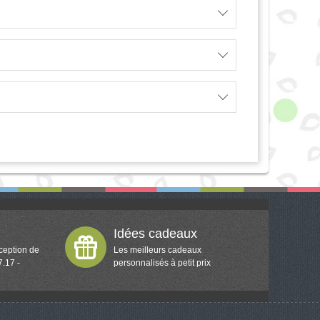
Idées cadeaux
ception de
Les meilleurs cadeaux
7.17 -
personnalisés à petit prix