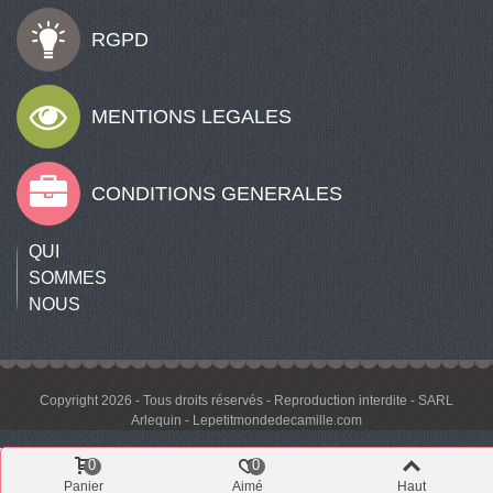
RGPD
MENTIONS LEGALES
CONDITIONS GENERALES
QUI
SOMMES
NOUS
Copyright 2026 - Tous droits réservés - Reproduction interdite - SARL
Arlequin - Lepetitmondedecamille.com
0
0
Panier
Aimé
Haut