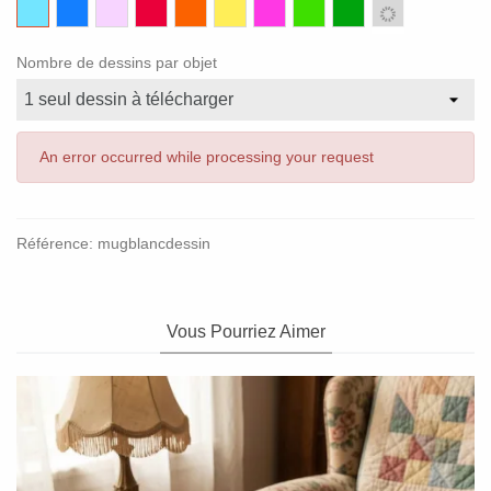
Bleu
Bleu
Rose
Rouge
Orange
Jaune
Violet
Vert
Vert
Gris
ciel
foncé
clair
clair
fonce
Nombre de dessins par objet
An error occurred while processing your request
Référence:
mugblancdessin
Vous Pourriez Aimer